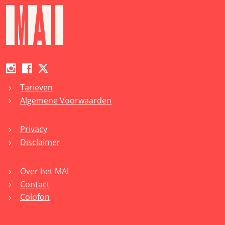
Tarieven
chevron_right
Algemene Voorwaarden
chevron_right
Privacy
chevron_right
Disclaimer
chevron_right
Over het MAI
chevron_right
Contact
chevron_right
Colofon
chevron_right