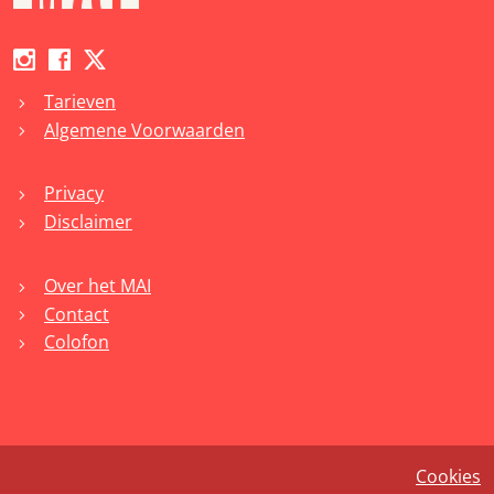
Tarieven
chevron_right
Algemene Voorwaarden
chevron_right
Privacy
chevron_right
Disclaimer
chevron_right
Over het MAI
chevron_right
Contact
chevron_right
Colofon
chevron_right
Cookies