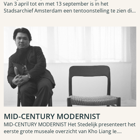
Van 3 april tot en met 13 september is in het
Stadsarchief Amsterdam een tentoonstelling te zien die
zindert van muziek: ‘Jazzjaren!'. Het MAI heeft een
printaanbieding speciaal voor deze tentoonstelling. Klik
hier voor meer informatie.
MID-CENTURY MODERNIST
MID-CENTURY MODERNIST Het Stedelijk presenteert het
eerste grote museale overzicht van Kho Liang Ie.
Tentoonstelling — 14 mei t/m 18 okt 2026