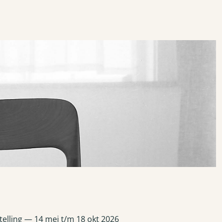
ijk presenteert het eerste grote museale overzicht van Kho Liang Ie. Tentoonstelling — 14 mei t/m 18 okt 2026