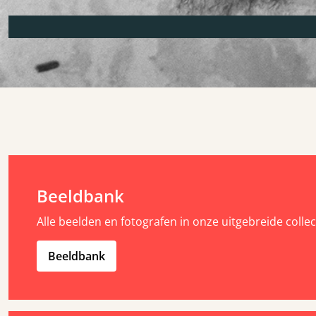
Beeldbank
Alle beelden en fotografen in onze uitgebreide collect
Beeldbank