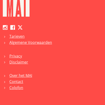
Tarieven
chevron_right
Algemene Voorwaarden
chevron_right
Privacy
chevron_right
Disclaimer
chevron_right
Over het MAI
chevron_right
Contact
chevron_right
Colofon
chevron_right