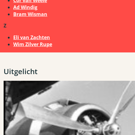
Cor van Weele
Ad Windig
Bram Wisman
Z
Eli van Zachten
Wim Zilver Rupe
Uitgelicht