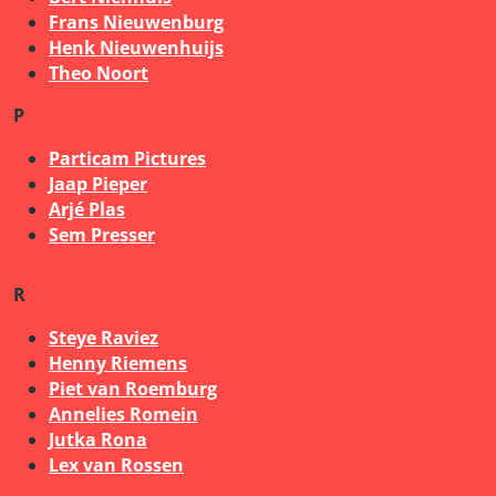
Frans Nieuwenburg
Henk Nieuwenhuijs
Theo Noort
P
Particam Pictures
Jaap Pieper
Arjé Plas
Sem Presser
R
Steye Raviez
Henny Riemens
Piet van Roemburg
Annelies Romein
Jutka Rona
Lex van Rossen