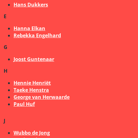
Hans Dukkers
E
Hanna Elkan
Rebekka Engelhard
G
Joost Guntenaar
H
Hennie Henriët
Taeke Henstra
George van Herwaarde
Paul Huf
J
Wubbo de Jong