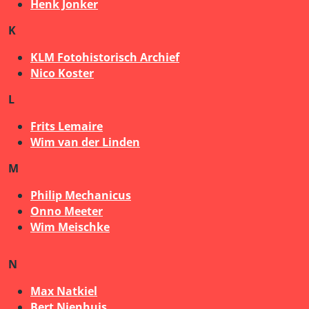
Henk Jonker
K
KLM Fotohistorisch Archief
Nico Koster
L
Frits Lemaire
Wim van der Linden
M
Philip Mechanicus
Onno Meeter
Wim Meischke
N
Max Natkiel
Bert Nienhuis