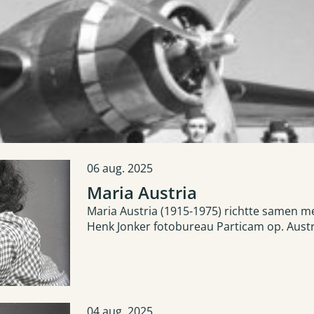
06
aug.
2025
Maria Austria
Maria Austria (1915-1975) richtte samen me
Henk Jonker fotobureau Particam op. Aust
Achterhuis en werd bekend door haar foto
04
aug.
2025