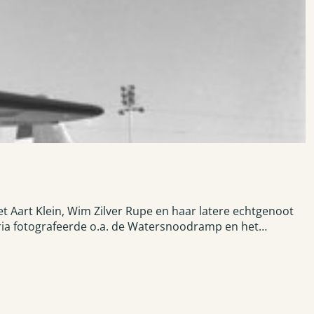
t Aart Klein, Wim Zilver Rupe en haar latere echtgenoot
ria fotografeerde o.a. de Watersnoodramp en het
's van de podiumkunsten.