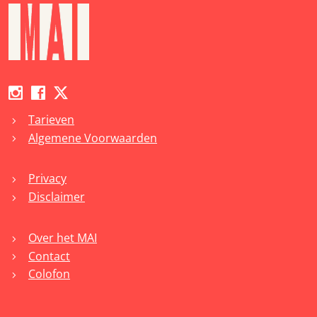
Tarieven
chevron_right
Algemene Voorwaarden
chevron_right
Privacy
chevron_right
Disclaimer
chevron_right
Over het MAI
chevron_right
Contact
chevron_right
Colofon
chevron_right