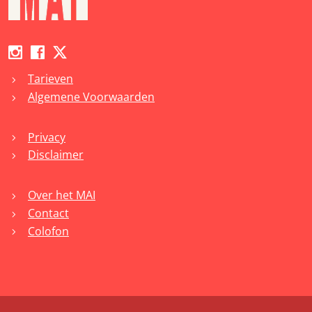
Tarieven
chevron_right
Algemene Voorwaarden
chevron_right
Privacy
chevron_right
Disclaimer
chevron_right
Over het MAI
chevron_right
Contact
chevron_right
Colofon
chevron_right