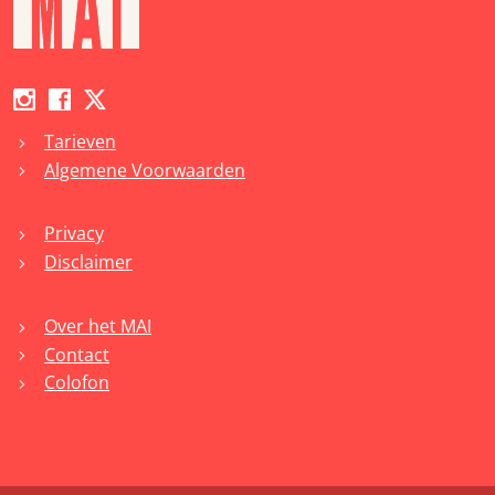
Tarieven
chevron_right
Algemene Voorwaarden
chevron_right
Privacy
chevron_right
Disclaimer
chevron_right
Over het MAI
chevron_right
Contact
chevron_right
Colofon
chevron_right