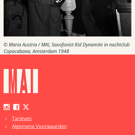
© Maria Austria / MAI, Saxofonist Kid Dynamite in nachtclub
Copacabana, Amsterdam 1948
Tarieven
chevron_right
Algemene Voorwaarden
chevron_right