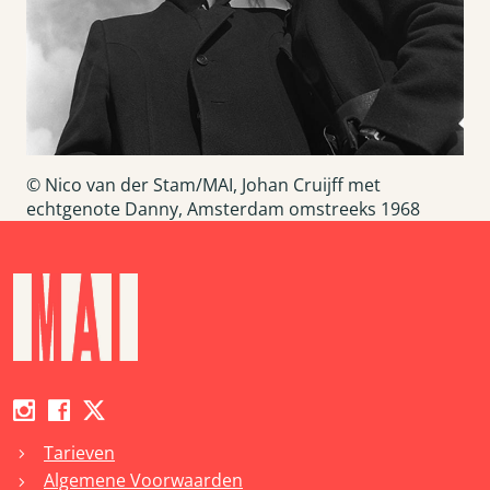
© Nico van der Stam/MAI, Johan Cruijff met
echtgenote Danny, Amsterdam omstreeks 1968
Tarieven
chevron_right
Algemene Voorwaarden
chevron_right